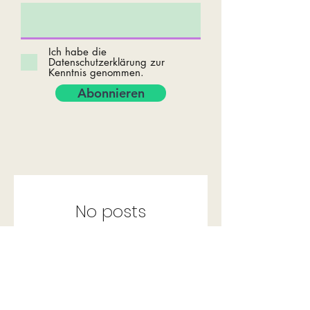
Ich habe die
Datenschutzerklärung zur
Kenntnis genommen.
Abonnieren
No posts
published in this
language yet
Once posts are published, you’ll see
them here.